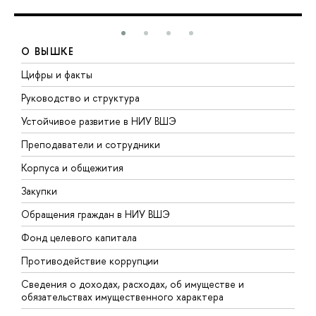
О ВЫШКЕ
Цифры и факты
Л
Руководство и структура
Д
Устойчивое развитие в НИУ ВШЭ
О
Преподаватели и сотрудники
П
Корпуса и общежития
В
Закупки
П
Обращения граждан в НИУ ВШЭ
А
Фонд целевого капитала
Д
Противодействие коррупции
Ц
Сведения о доходах, расходах, об имуществе и
Б
обязательствах имущественного характера
О