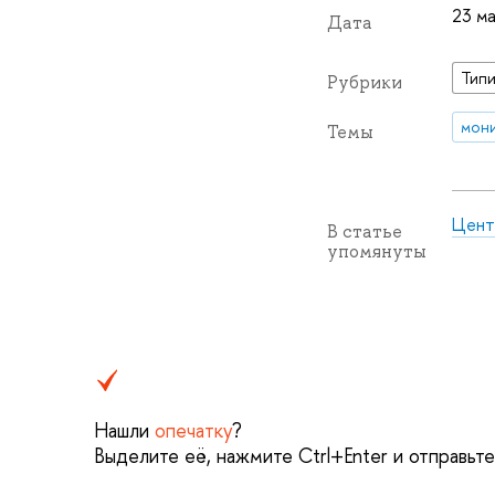
23 ма
Дата
Типи
Рубрики
мон
Темы
Цент
В статье
упомянуты
Нашли
опечатку
?
Выделите её, нажмите Ctrl+Enter и отправьт