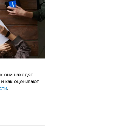
ак они находят
 и как оценивают
сти
.