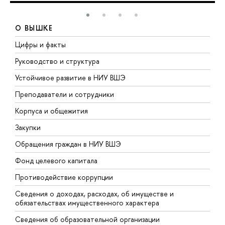
О ВЫШКЕ
Цифры и факты
Л
Руководство и структура
Д
Устойчивое развитие в НИУ ВШЭ
О
Преподаватели и сотрудники
П
Корпуса и общежития
В
Закупки
П
Обращения граждан в НИУ ВШЭ
А
Фонд целевого капитала
Д
Противодействие коррупции
Ц
Сведения о доходах, расходах, об имуществе и
Б
обязательствах имущественного характера
О
Сведения об образовательной организации