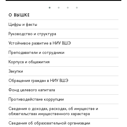
О ВЫШКЕ
Цифры и факты
Л
Руководство и структура
Д
Устойчивое развитие в НИУ ВШЭ
О
Преподаватели и сотрудники
П
Корпуса и общежития
В
Закупки
П
Обращения граждан в НИУ ВШЭ
А
Фонд целевого капитала
Д
Противодействие коррупции
Ц
Сведения о доходах, расходах, об имуществе и
Б
обязательствах имущественного характера
О
Сведения об образовательной организации