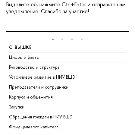
ыделите её, нажмите Ctrl+Enter и отправьте нам
уведомление. Спасибо за участие!
О ВЫШКЕ
Цифры и факты
Л
Руководство и структура
Д
Устойчивое развитие в НИУ ВШЭ
О
Преподаватели и сотрудники
П
Корпуса и общежития
ы
Закупки
П
Обращения граждан в НИУ ВШЭ
А
Фонд целевого капитала
Д