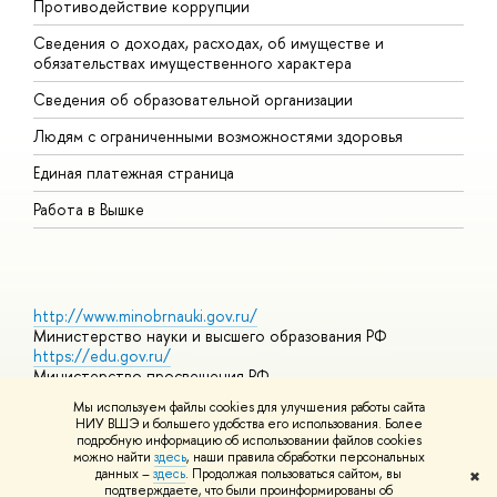
Противодействие коррупции
Ц
Сведения о доходах, расходах, об имуществе и
Б
обязательствах имущественного характера
О
Сведения об образовательной организации
О
Людям с ограниченными возможностями здоровья
Единая платежная страница
Работа в Вышке
http://www.minobrnauki.gov.ru/
Министерство науки и высшего образования РФ
https://edu.gov.ru/
Министерство просвещения РФ
https://elearning.hse.ru/mooc
Мы используем файлы cookies для улучшения работы сайта
Массовые открытые онлайн-курсы
НИУ ВШЭ и большего удобства его использования. Более
подробную информацию об использовании файлов cookies
можно найти
здесь
, наши правила обработки персональных
данных –
здесь
. Продолжая пользоваться сайтом, вы
✖
© НИУ ВШЭ 1993–2026
Адреса и контакты
Условия
подтверждаете, что были проинформированы о