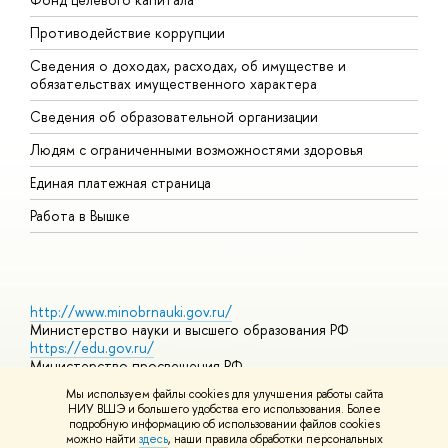
Противодействие коррупции
Ц
Сведения о доходах, расходах, об имуществе и
Б
обязательствах имущественного характера
О
Сведения об образовательной организации
О
Людям с ограниченными возможностями здоровья
Единая платежная страница
Работа в Вышке
http://www.minobrnauki.gov.ru/
Министерство науки и высшего образования РФ
https://edu.gov.ru/
Министерство просвещения РФ
https://elearning.hse.ru/mooc
Мы используем файлы cookies для улучшения работы сайта
Массовые открытые онлайн-курсы
НИУ ВШЭ и большего удобства его использования. Более
подробную информацию об использовании файлов cookies
можно найти
здесь
, наши правила обработки персональных