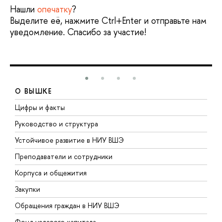
Нашли
опечатку
?
Выделите её, нажмите Ctrl+Enter и отправьте нам
уведомление. Спасибо за участие!
О ВЫШКЕ
Цифры и факты
Л
Руководство и структура
Д
Устойчивое развитие в НИУ ВШЭ
О
Преподаватели и сотрудники
П
Корпуса и общежития
В
Закупки
П
Обращения граждан в НИУ ВШЭ
А
Фонд целевого капитала
Д