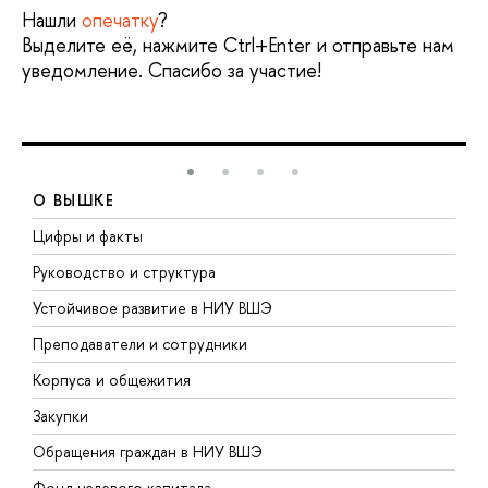
Нашли
опечатку
?
Выделите её, нажмите Ctrl+Enter и отправьте нам
уведомление. Спасибо за участие!
О ВЫШКЕ
Цифры и факты
Л
Руководство и структура
Д
Устойчивое развитие в НИУ ВШЭ
О
Преподаватели и сотрудники
П
Корпуса и общежития
В
Закупки
П
Обращения граждан в НИУ ВШЭ
А
Фонд целевого капитала
Д