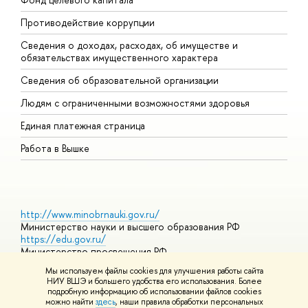
Противодействие коррупции
Ц
Сведения о доходах, расходах, об имуществе и
Б
обязательствах имущественного характера
О
Сведения об образовательной организации
О
Людям с ограниченными возможностями здоровья
Единая платежная страница
Работа в Вышке
http://www.minobrnauki.gov.ru/
Министерство науки и высшего образования РФ
https://edu.gov.ru/
Министерство просвещения РФ
https://elearning.hse.ru/mooc
Мы используем файлы cookies для улучшения работы сайта
Массовые открытые онлайн-курсы
НИУ ВШЭ и большего удобства его использования. Более
подробную информацию об использовании файлов cookies
можно найти
здесь
, наши правила обработки персональных