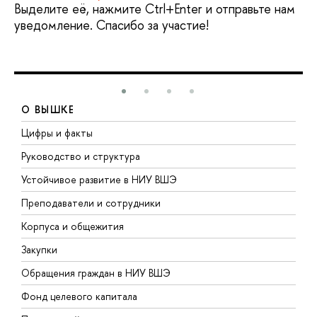
Выделите её, нажмите Ctrl+Enter и отправьте нам
уведомление. Спасибо за участие!
О ВЫШКЕ
Цифры и факты
Л
Руководство и структура
Д
Устойчивое развитие в НИУ ВШЭ
О
Преподаватели и сотрудники
П
Корпуса и общежития
В
Закупки
П
Обращения граждан в НИУ ВШЭ
А
Фонд целевого капитала
Д