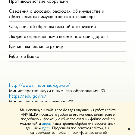
Противодействие коррупции
Ц
Сведения о доходах, расходах, об имуществе и
Б
обязательствах имущественного характера
О
Сведения об образовательной организации
О
Людям с ограниченными возможностями здоровья
Единая платежная страница
Работа в Вышке
http://www.minobrnauki.gov.ru/
Министерство науки и высшего образования РФ
https://edu.gov.ru/
Министерство просвещения РФ
https://elearning.hse.ru/mooc
Мы используем файлы cookies для улучшения работы сайта
Массовые открытые онлайн-курсы
НИУ ВШЭ и большего удобства его использования. Более
подробную информацию об использовании файлов cookies
можно найти
здесь
, наши правила обработки персональных
данных –
здесь
. Продолжая пользоваться сайтом, вы
✖
© НИУ ВШЭ 1993–2026
Адреса и контакты
Условия
подтверждаете, что были проинформированы об
использования материалов
Политика конфиденциальности
Карта