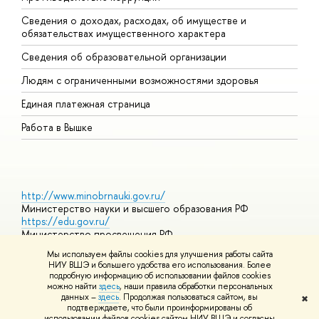
Сведения о доходах, расходах, об имуществе и
Б
обязательствах имущественного характера
О
Сведения об образовательной организации
О
Людям с ограниченными возможностями здоровья
Единая платежная страница
Работа в Вышке
http://www.minobrnauki.gov.ru/
Министерство науки и высшего образования РФ
https://edu.gov.ru/
Министерство просвещения РФ
https://elearning.hse.ru/mooc
Мы используем файлы cookies для улучшения работы сайта
Массовые открытые онлайн-курсы
НИУ ВШЭ и большего удобства его использования. Более
подробную информацию об использовании файлов cookies
можно найти
здесь
, наши правила обработки персональных
данных –
здесь
. Продолжая пользоваться сайтом, вы
✖
© НИУ ВШЭ 1993–2026
Адреса и контакты
Условия
подтверждаете, что были проинформированы об
использования материалов
Политика конфиденциальности
Карта
использовании файлов cookies сайтом НИУ ВШЭ и согласны