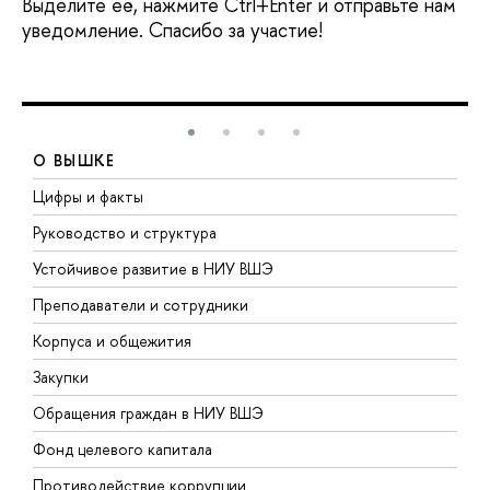
Выделите её, нажмите Ctrl+Enter и отправьте нам
уведомление. Спасибо за участие!
О ВЫШКЕ
Цифры и факты
Л
Руководство и структура
Д
Устойчивое развитие в НИУ ВШЭ
О
Преподаватели и сотрудники
П
Корпуса и общежития
В
Закупки
П
Обращения граждан в НИУ ВШЭ
А
Фонд целевого капитала
Д
Противодействие коррупции
Ц