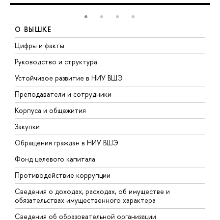
О ВЫШКЕ
Цифры и факты
Л
Руководство и структура
Д
Устойчивое развитие в НИУ ВШЭ
О
Преподаватели и сотрудники
П
Корпуса и общежития
В
Закупки
П
Обращения граждан в НИУ ВШЭ
А
Фонд целевого капитала
Д
Противодействие коррупции
Ц
Сведения о доходах, расходах, об имуществе и
Б
обязательствах имущественного характера
О
Сведения об образовательной организации